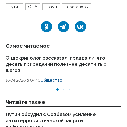
Путин
США
Трамп
переговоры
Самое читаемое
Эндокринолог рассказал, правда ли, что
Ка
десять приседаний полезнее десяти тыс.
в
шагов
18.
16.04.2026 в 07:40
Общество
Читайте также
Путин обсудил с Совбезом усиление
Пу
антитеррористической защиты
ре
инфраструктуры