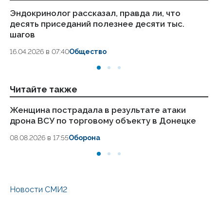
Эндокринолог рассказал, правда ли, что
Ка
десять приседаний полезнее десяти тыс.
в
шагов
18.
16.04.2026 в 07:40
Общество
Читайте также
Женщина пострадала в результате атаки
ВС
дрона ВСУ по торговому объекту в Донецке
ч
08.08.2026 в 17:55
Оборона
06
Новости СМИ2