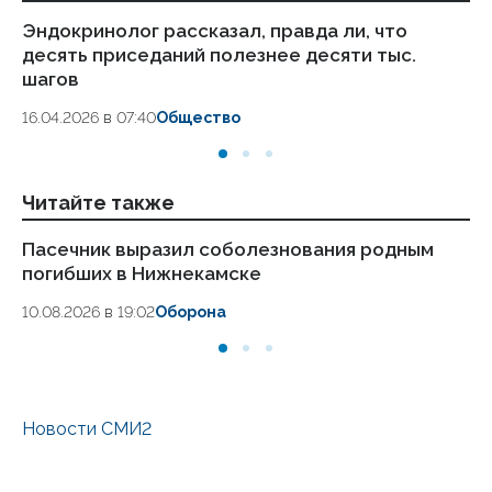
Эндокринолог рассказал, правда ли, что
Ка
десять приседаний полезнее десяти тыс.
в
шагов
18.
16.04.2026 в 07:40
Общество
Читайте также
Пасечник выразил соболезнования родным
Вр
погибших в Нижнекамске
Ни
10.08.2026 в 19:02
Оборона
10.
Новости СМИ2