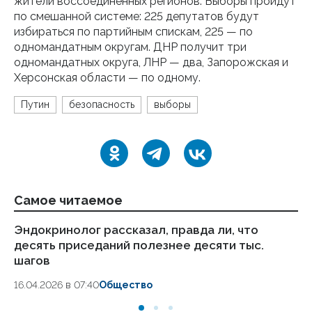
жители воссоединенных регионов. Выборы пройдут
по смешанной системе: 225 депутатов будут
избираться по партийным спискам, 225 — по
одномандатным округам. ДНР получит три
одномандатных округа, ЛНР — два, Запорожская и
Херсонская области — по одному.
Путин
безопасность
выборы
Самое читаемое
Эндокринолог рассказал, правда ли, что
Ка
десять приседаний полезнее десяти тыс.
в
шагов
18.
16.04.2026 в 07:40
Общество