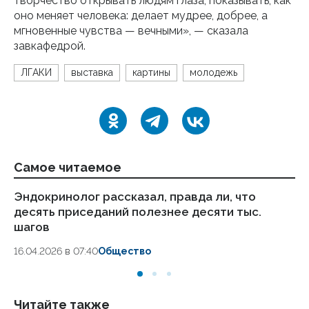
творчество открывать людям глаза, показывать, как
оно меняет человека: делает мудрее, добрее, а
мгновенные чувства — вечными», — сказала
завкафедрой.
ЛГАКИ
выставка
картины
молодежь
Самое читаемое
Эндокринолог рассказал, правда ли, что
Ка
десять приседаний полезнее десяти тыс.
в
шагов
18.
16.04.2026 в 07:40
Общество
Читайте также