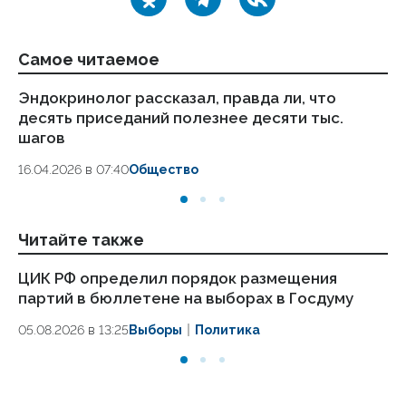
Самое читаемое
Эндокринолог рассказал, правда ли, что
Ка
десять приседаний полезнее десяти тыс.
в
шагов
18.
16.04.2026 в 07:40
Общество
Читайте также
ЦИК РФ определил порядок размещения
Од
партий в бюллетене на выборах в Госдуму
вы
05.08.2026 в 13:25
Выборы
Политика
30.