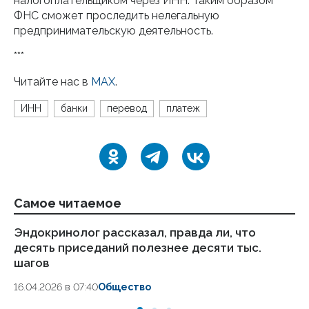
налогоплательщиком через ИНН. Таким образом
ФНС сможет проследить нелегальную
предпринимательскую деятельность.
***
Читайте нас в
МАХ
.
ИНН
банки
перевод
платеж
Самое читаемое
Эндокринолог рассказал, правда ли, что
Ка
десять приседаний полезнее десяти тыс.
в
шагов
18.
16.04.2026 в 07:40
Общество