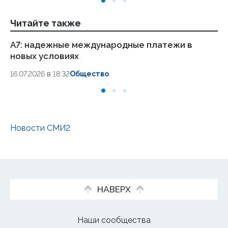
Читайте также
А7: надежные международные платежи в
«Н
новых условиях
Тр
Ал
16.07.2026 в 18:32
Общество
24
Новости СМИ2
НАВЕРХ
Наши сообщества