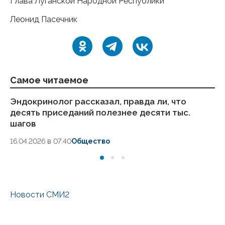
Глава Луганской Народной Республики
Леонид Пасечник
Самое читаемое
Эндокринолог рассказал, правда ли, что
Ка
десять приседаний полезнее десяти тыс.
в
шагов
18.
16.04.2026 в 07:40
Общество
Новости СМИ2