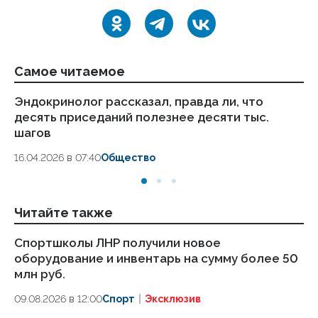
Самое читаемое
Эндокринолог рассказал, правда ли, что
Ка
десять приседаний полезнее десяти тыс.
в
шагов
18.
16.04.2026 в 07:40
Общество
Читайте также
Спортшколы ЛНР получили новое
Ещ
оборудование и инвентарь на сумму более 50
по
млн руб.
09
09.08.2026 в 12:00
Спорт
Эксклюзив