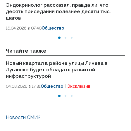
Эндокринолог рассказал, правда ли, что
Ка
десять приседаний полезнее десяти тыс.
в
шагов
18.
16.04.2026 в 07:40
Общество
Читайте также
Новый квартал в районе улицы Линева в
П
Луганске будет обладать развитой
с
инфраструктурой
«Д
04.08.2026 в 17:31
Общество
Эксклюзив
04
Новости СМИ2