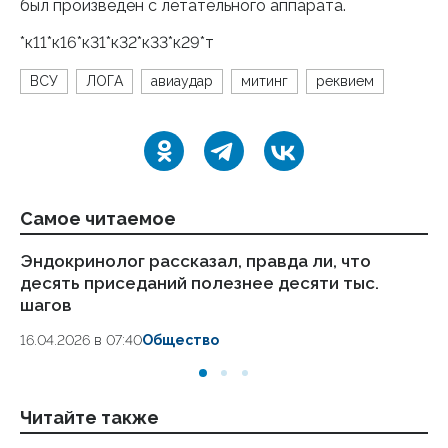
был произведен с летательного аппарата.
*к11*к16*к31*к32*к33*к29*т
ВСУ
ЛОГА
авиаудар
митинг
реквием
Самое читаемое
Эндокринолог рассказал, правда ли, что
Ка
десять приседаний полезнее десяти тыс.
в
шагов
18.
16.04.2026 в 07:40
Общество
Читайте также