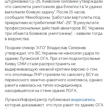
штурмовики Су-25. Киевские силовики утверждали,
что самолеты уничтожили два блокпоста "и удачно
выполнили боевую задачу". После 15 часов,
сообщало Минобороны, "работали вертолеты под
прикрытием истребителей МиГ-29". "В результате
профессиональных действий авиаторов ВС Украины
три объекта боевиков уничтожены", - заявили тогда
в ведомстве.
Позднее спикер "АТО" Владислав Селезнев
утверждал, что ВС Украины не наносили удара по
зданию Луганской ОГА. При этом подконтрольные
Киеву СМИ стали распространять не
выдерживающую никакой критики версию о том,
что ополченцы ЛНР стреляли по самолету ВСУ из
переносного зенитно-ракетного комплекса, однако
ракета навелась на тепло кондиционера,
находившегося на стене здания ЛОГА.
ЛуганскИнформЦентр публиковал
видеозапись
,
которая доказывают, что пуск ракет по зданию ОГА