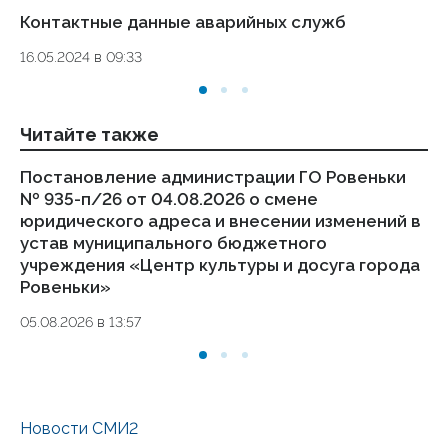
Контактные данные аварийных служб
Ук
де
16.05.2024 в 09:33
то
01.
Читайте также
Постановление администрации ГО Ровеньки
Из
№ 935-п/26 от 04.08.2026 о смене
бю
юридического адреса и внесении изменений в
до
устав муниципального бюджетного
05
учреждения «Центр культуры и досуга города
Ровеньки»
05.08.2026 в 13:57
Новости СМИ2