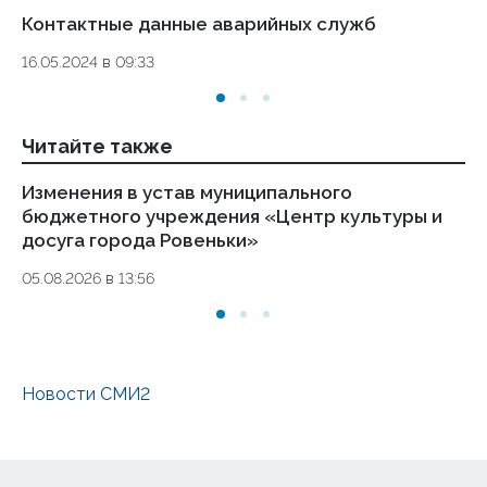
Контактные данные аварийных служб
Ук
де
16.05.2024 в 09:33
то
01.
Читайте также
Изменения в устав муниципального
За
бюджетного учреждения «Центр культуры и
сл
досуга города Ровеньки»
Но
вн
05.08.2026 в 13:56
о
03.
Новости СМИ2