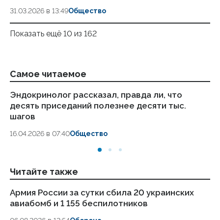
31.03.2026 в 13:49
Общество
Показать ещё 10 из 162
Самое читаемое
Эндокринолог рассказал, правда ли, что
Ка
десять приседаний полезнее десяти тыс.
в
шагов
18.
16.04.2026 в 07:40
Общество
Читайте также
Армия России за сутки сбила 20 украинских
ВС
авиабомб и 1 155 беспилотников
ч