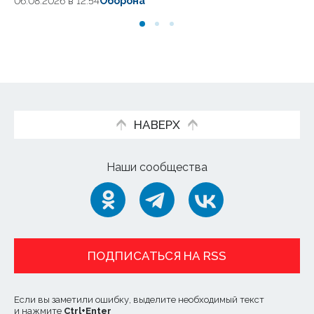
06.08.2026 в 12:54
Оборона
06
НАВЕРХ
Наши сообщества
ПОДПИСАТЬСЯ НА RSS
Если вы заметили ошибку, выделите необходимый текст
и нажмите
Ctrl
+
Enter