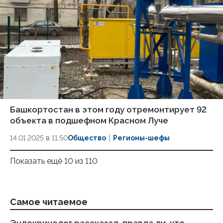
Башкортостан в этом году отремонтирует 92
объекта в подшефном Красном Луче
14.01.2025 в 11:50
Общество
Регионы-шефы
Показать ещё 10 из 110
Самое читаемое
Эндокринолог рассказал, правда ли, что
Оф