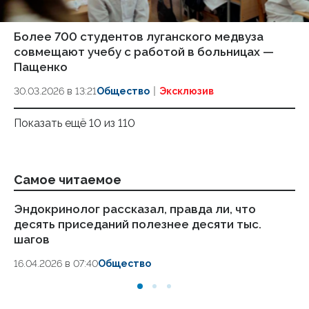
Более 700 студентов луганского медвуза
совмещают учебу с работой в больницах —
Пащенко
30.03.2026 в 13:21
Общество
Эксклюзив
Показать ещё 10 из 110
Самое читаемое
Эндокринолог рассказал, правда ли, что
Ка
десять приседаний полезнее десяти тыс.
в
шагов
18.
16.04.2026 в 07:40
Общество