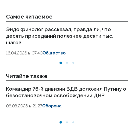
Самое читаемое
Эндокринолог рассказал, правда ли, что
Ка
десять приседаний полезнее десяти тыс.
в
шагов
18.
16.04.2026 в 07:40
Общество
Читайте также
Командир 76-й дивизии ВДВ доложил Путину о
Си
безостановочном освобождении ДНР
гр
06.08.2026 в 21:27
Оборона
06