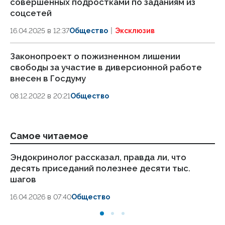
совершенных подростками по заданиям из
соцсетей
16.04.2025 в 12:37
Общество
Эксклюзив
Законопроект о пожизненном лишении
свободы за участие в диверсионной работе
внесен в Госдуму
08.12.2022 в 20:21
Общество
Самое читаемое
Эндокринолог рассказал, правда ли, что
Ка
десять приседаний полезнее десяти тыс.
в
шагов
18.
16.04.2026 в 07:40
Общество