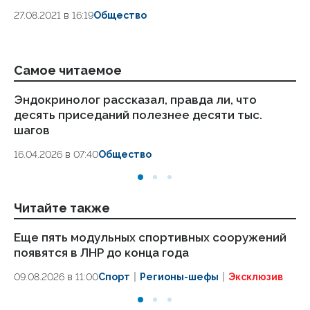
27.08.2021 в 16:19
Общество
Самое читаемое
Эндокринолог рассказал, правда ли, что
Ка
десять приседаний полезнее десяти тыс.
в
шагов
18.
16.04.2026 в 07:40
Общество
Читайте также
Еще пять модульных спортивных сооружений
О
появятся в ЛНР до конца года
ко
эт
09.08.2026 в 11:00
Спорт
Регионы-шефы
Эксклюзив
09