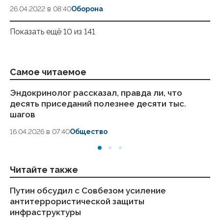
26.04.2022 в 08:40
Оборона
Показать ещё 10 из 141
Самое читаемое
Эндокринолог рассказал, правда ли, что
Ка
десять приседаний полезнее десяти тыс.
в
шагов
18.
16.04.2026 в 07:40
Общество
Читайте также
Путин обсудил с Совбезом усиление
Пр
антитеррористической защиты
и
инфраструктуры
07.