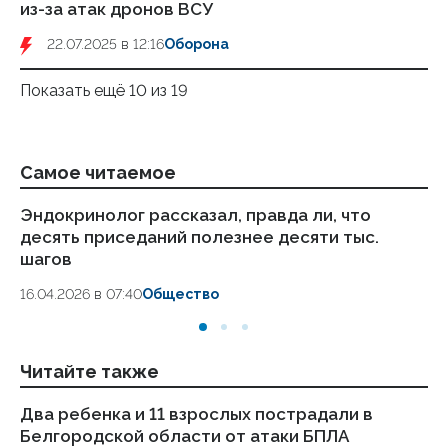
из-за атак дронов ВСУ
22.07.2025 в 12:16
Оборона
Показать ещё 10 из 19
Самое читаемое
Эндокринолог рассказал, правда ли, что
Ка
десять приседаний полезнее десяти тыс.
в
шагов
18.
16.04.2026 в 07:40
Общество
Читайте также
Два ребенка и 11 взрослых пострадали в
По
Белгородской области от атаки БПЛА
по