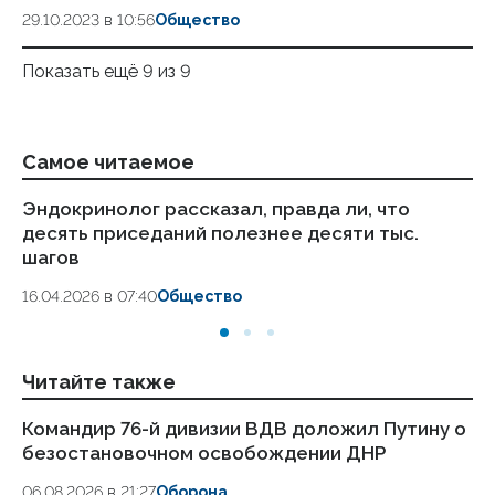
29.10.2023 в 10:56
Общество
Показать ещё 9 из 9
Самое читаемое
Эндокринолог рассказал, правда ли, что
Ка
десять приседаний полезнее десяти тыс.
в
шагов
18.
16.04.2026 в 07:40
Общество
Читайте также
Командир 76-й дивизии ВДВ доложил Путину о
Си
безостановочном освобождении ДНР
гр
06.08.2026 в 21:27
Оборона
06