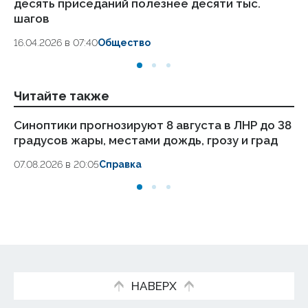
десять приседаний полезнее десяти тыс.
в
шагов
18.
16.04.2026 в 07:40
Общество
Читайте также
Синоптики прогнозируют 8 августа в ЛНР до 38
Пу
градусов жары, местами дождь, грозу и град
ав
07.08.2026 в 20:05
Справка
07.
НАВЕРХ