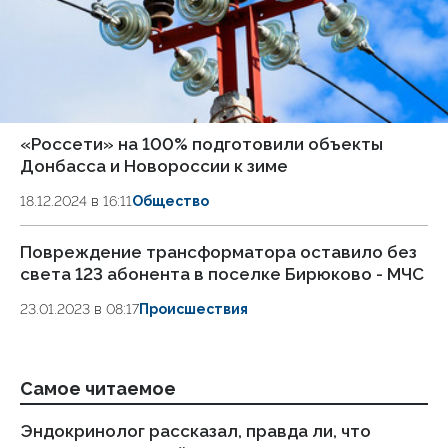
«Россети» на 100% подготовили объекты
Донбасса и Новороссии к зиме
18.12.2024 в 16:11
Общество
Повреждение трансформатора оставило без
света 123 абонента в поселке Бирюково - МЧС
23.01.2023 в 08:17
Происшествия
Самое читаемое
Эндокринолог рассказал, правда ли, что
Ка