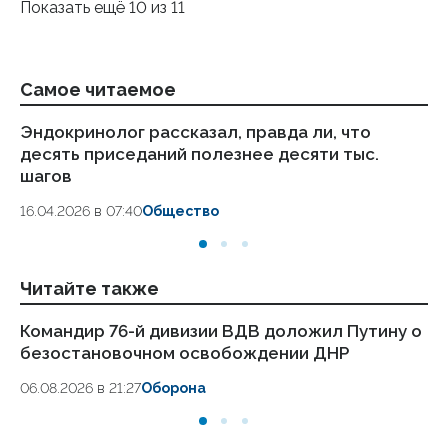
Показать ещё 10 из 11
Самое читаемое
Эндокринолог рассказал, правда ли, что
Ка
десять приседаний полезнее десяти тыс.
в
шагов
18.
16.04.2026 в 07:40
Общество
Читайте также
Командир 76-й дивизии ВДВ доложил Путину о
Си
безостановочном освобождении ДНР
гр
06.08.2026 в 21:27
Оборона
06