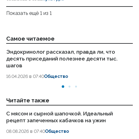
Показать ещё 1 из 1
Самое читаемое
Эндокринолог рассказал, правда ли, что
Ка
десять приседаний полезнее десяти тыс.
в
шагов
18.
16.04.2026 в 07:40
Общество
Читайте также
С мясом и сырной шапочкой. Идеальный
Си
рецепт запеченных кабачков на ужин
гр
08.08.2026 в 07:40
Общество
07