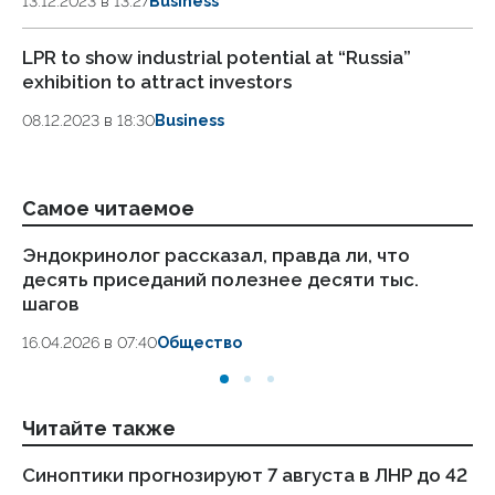
13.12.2023 в 13:27
Business
LPR to show industrial potential at “Russia”
exhibition to attract investors
08.12.2023 в 18:30
Business
Самое читаемое
Эндокринолог рассказал, правда ли, что
Ка
десять приседаний полезнее десяти тыс.
в
шагов
18.
16.04.2026 в 07:40
Общество
Читайте также
Синоптики прогнозируют 7 августа в ЛНР до 42
Пу