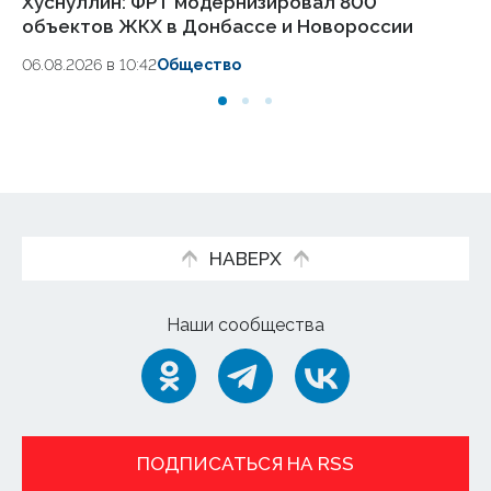
Хуснуллин: ФРТ модернизировал 800
ВТ
объектов ЖКХ в Донбассе и Новороссии
3
06.08.2026 в 10:42
Общество
06
НАВЕРХ
Наши сообщества
ПОДПИСАТЬСЯ НА RSS