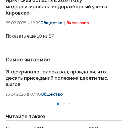
Иркутская область в 2024 году
модернизировала водоразборный узел в
Кировске
25.02.2025 в 12:39
Общество
Эксклюзив
Показать ещё 10 из 57
Самое читаемое
Эндокринолог рассказал, правда ли, что
Ка
десять приседаний полезнее десяти тыс.
в
шагов
18.
16.04.2026 в 07:40
Общество
Читайте также