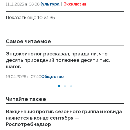
11.11.2025 в 08:08
Культура
Эксклюзив
Показать ещё 10 из 35
Самое читаемое
Эндокринолог рассказал, правда ли, что
Ка
десять приседаний полезнее десяти тыс.
в
шагов
18.
16.04.2026 в 07:40
Общество
Читайте также
Вакцинация против сезонного гриппа и ковида
Сп
начнется в конце сентября —
ме
Роспотребнадзор
ту