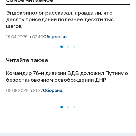
Эндокринолог рассказал, правда ли, что
Ка
десять приседаний полезнее десяти тыс.
в
шагов
18.
16.04.2026 в 07:40
Общество
Читайте также
Командир 76-й дивизии ВДВ доложил Путину о
Си
безостановочном освобождении ДНР
гр
06.08.2026 в 21:27
Оборона
06