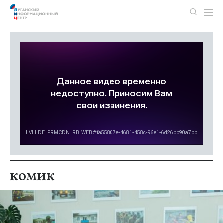
комик