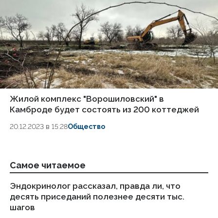
Жилой комплекс "Ворошиловский" в
Камброде будет состоять из 200 коттеджей
20.12.2023 в 15:28
Общество
Самое читаемое
Эндокринолог рассказал, правда ли, что
Ка
десять приседаний полезнее десяти тыс.
в
шагов
18.