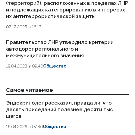
(территорий), расположенных в пределах ЛНР
и подлежащих категорированию в интересах
их антитеррористической защиты
02.12.2025 в 16:13
Правительство ЛНР утвердило критерии
автодорог регионального и
межмуниципального значения
19.04.2023 в 09:40
Общество
Самое читаемое
Эндокринолог рассказал, правда ли, что
Ка
десять приседаний полезнее десяти тыс.
в
шагов
18.
16.04.2026 в 07:40
Общество