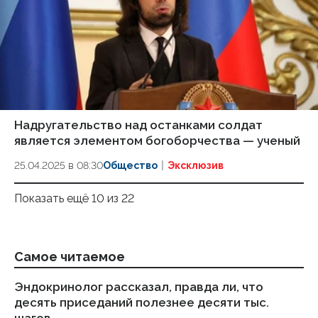
Надругательство над останками солдат
является элементом богоборчества — ученый
25.04.2025 в 08:30
Общество
Эксклюзив
Показать ещё 10 из 22
Самое читаемое
Эндокринолог рассказал, правда ли, что
Ка
десять приседаний полезнее десяти тыс.
в
шагов