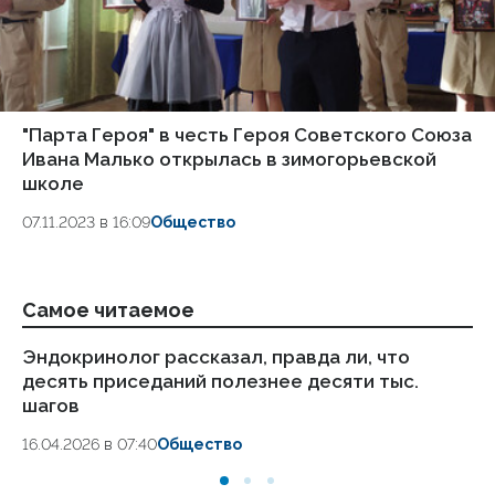
"Парта Героя" в честь Героя Советского Союза
Ивана Малько открылась в зимогорьевской
школе
07.11.2023 в 16:09
Общество
Самое читаемое
Эндокринолог рассказал, правда ли, что
Ка
десять приседаний полезнее десяти тыс.
в
шагов
18.
16.04.2026 в 07:40
Общество