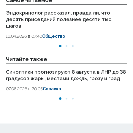
Самое читаемое
Эндокринолог рассказал, правда ли, что
Ка
десять приседаний полезнее десяти тыс.
в
шагов
18.
16.04.2026 в 07:40
Общество
Читайте также
Синоптики прогнозируют 8 августа в ЛНР до 38
Пу
градусов жары, местами дождь, грозу и град
ав
07.08.2026 в 20:05
Справка
07.