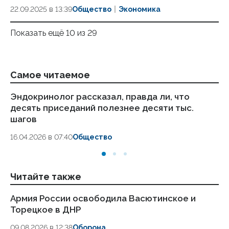
22.09.2025 в 13:39
Общество
Экономика
Показать ещё 10 из 29
Самое читаемое
Эндокринолог рассказал, правда ли, что
Ка
десять приседаний полезнее десяти тыс.
в
шагов
18.
16.04.2026 в 07:40
Общество
Читайте также
Армия России освободила Васютинское и
С
Торецкое в ДНР
об
мл
09.08.2026 в 12:38
Оборона