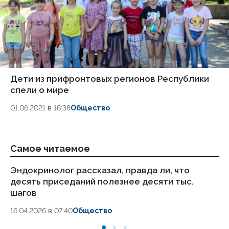
Дети из прифронтовых регионов Республики
спели о мире
01.06.2021 в 16:38
Общество
Самое читаемое
Эндокринолог рассказал, правда ли, что
Ка
десять приседаний полезнее десяти тыс.
в
шагов
18.
16.04.2026 в 07:40
Общество