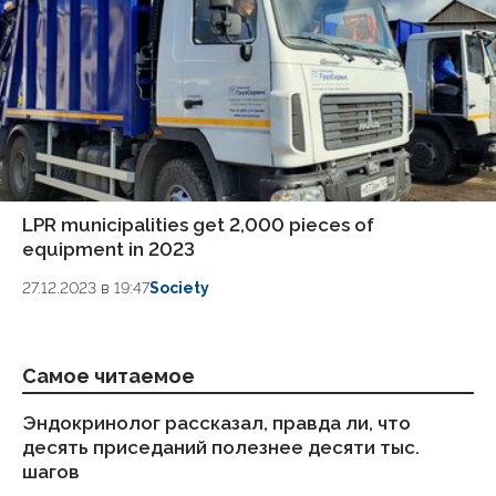
LPR municipalities get 2,000 pieces of
equipment in 2023
27.12.2023 в 19:47
Society
Самое читаемое
Эндокринолог рассказал, правда ли, что
Ка
десять приседаний полезнее десяти тыс.
в
шагов
18.