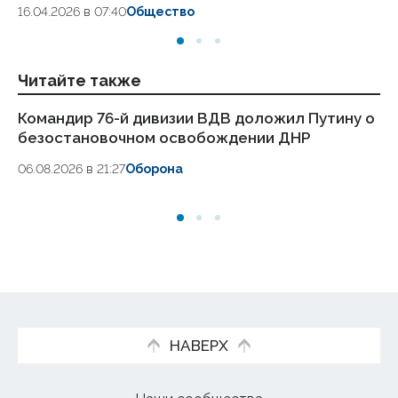
16.04.2026 в 07:40
Общество
Читайте также
Командир 76-й дивизии ВДВ доложил Путину о
Си
безостановочном освобождении ДНР
гр
06.08.2026 в 21:27
Оборона
06
НАВЕРХ