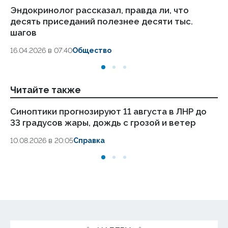
Эндокринолог рассказал, правда ли, что
Оф
десять приседаний полезнее десяти тыс.
эт
шагов
08
16.04.2026 в 07:40
Общество
Читайте также
Синоптики прогнозируют 11 августа в ЛНР до
Пу
33 градусов жары, дождь с грозой и ветер
и 
10.08.2026 в 20:05
Справка
10.