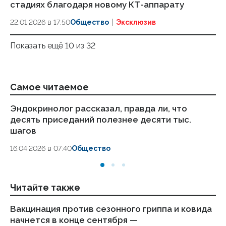
стадиях благодаря новому КТ-аппарату
22.01.2026 в 17:50
Общество
Эксклюзив
Показать ещё 10 из 32
Самое читаемое
Эндокринолог рассказал, правда ли, что
Ка
десять приседаний полезнее десяти тыс.
в
шагов
18.
16.04.2026 в 07:40
Общество
Читайте также
Вакцинация против сезонного гриппа и ковида
Сп
начнется в конце сентября —
ме