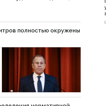
митров полностью окружены
пределения нормативной