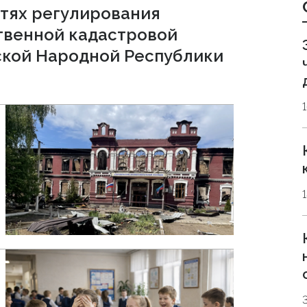
стях регулирования
твенной кадастровой
ской Народной Республики