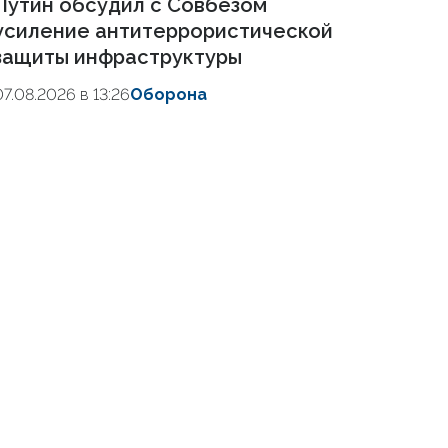
Путин обсудил с Совбезом
усиление антитеррористической
защиты инфраструктуры
07.08.2026 в 13:26
Оборона