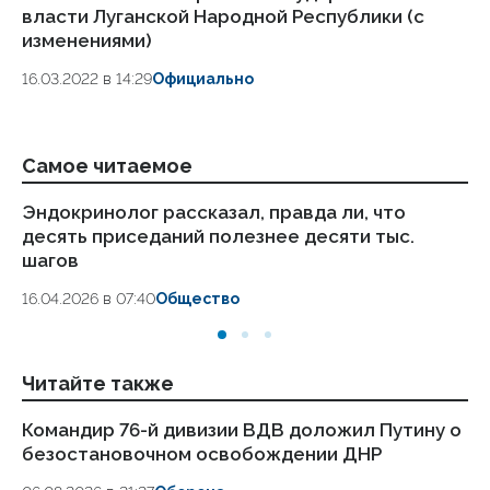
власти Луганской Народной Республики (с
изменениями)
16.03.2022 в 14:29
Официально
Самое читаемое
Эндокринолог рассказал, правда ли, что
Ка
десять приседаний полезнее десяти тыс.
в
шагов
18.
16.04.2026 в 07:40
Общество
Читайте также
Командир 76-й дивизии ВДВ доложил Путину о
Си
безостановочном освобождении ДНР
гр