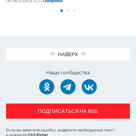
06.08.2026 в 21:27
Оборона
06
НАВЕРХ
Наши сообщества
ПОДПИСАТЬСЯ НА RSS
Если вы заметили ошибку, выделите необходимый текст
и нажмите
Ctrl
+
Enter