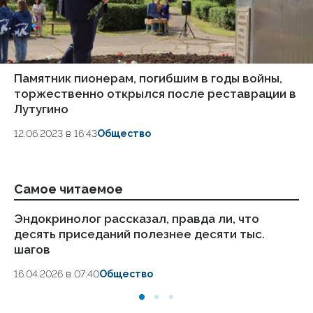
Памятник пионерам, погибшим в годы войны,
торжественно открылся после реставрации в
Лутугино
12.06.2023 в 16:43
Общество
Самое читаемое
Эндокринолог рассказал, правда ли, что
Ка
десять приседаний полезнее десяти тыс.
в
шагов
18.
16.04.2026 в 07:40
Общество