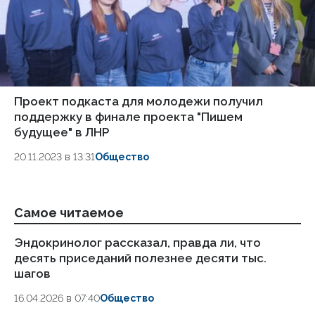
Проект подкаста для молодежи получил
поддержку в финале проекта "Пишем
будущее" в ЛНР
20.11.2023 в 13:31
Общество
Самое читаемое
Эндокринолог рассказал, правда ли, что
Ка
десять приседаний полезнее десяти тыс.
в
шагов
18.
16.04.2026 в 07:40
Общество