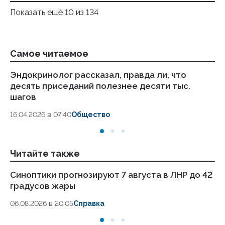
Показать ещё 10 из 134
Самое читаемое
Эндокринолог рассказал, правда ли, что
Ка
десять приседаний полезнее десяти тыс.
в
шагов
18.
16.04.2026 в 07:40
Общество
Читайте также
Синоптики прогнозируют 7 августа в ЛНР до 42
Пу
градусов жары
ав
06.08.2026 в 20:05
Справка
06