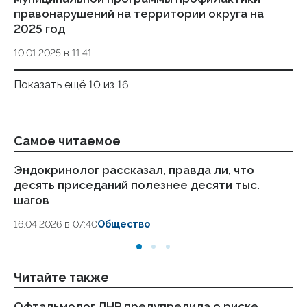
правонарушений на территории округа на
2025 год
10.01.2025 в 11:41
Показать ещё 10 из 16
Самое читаемое
Эндокринолог рассказал, правда ли, что
Ка
десять приседаний полезнее десяти тыс.
в
шагов
18.
16.04.2026 в 07:40
Общество
Читайте также
Офтальмолог ЛНР предупредила о риске
Ми