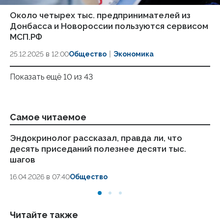
Около четырех тыс. предпринимателей из
Донбасса и Новороссии пользуются сервисом
МСП.РФ
25.12.2025 в 12:00
Общество
Экономика
Показать ещё 10 из 43
Самое читаемое
Эндокринолог рассказал, правда ли, что
Ка
десять приседаний полезнее десяти тыс.
в
шагов
18.
16.04.2026 в 07:40
Общество
Читайте также