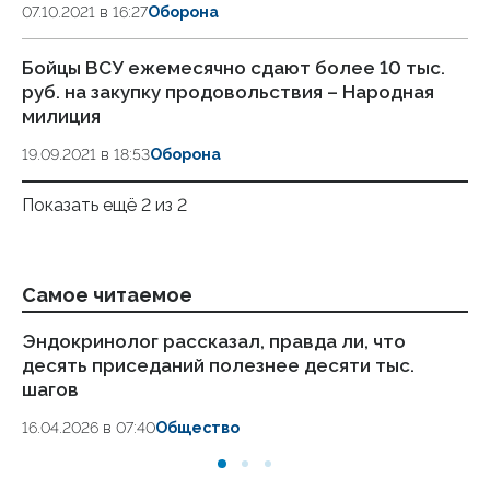
07.10.2021 в 16:27
Оборона
Бойцы ВСУ ежемесячно сдают более 10 тыс.
руб. на закупку продовольствия – Народная
милиция
19.09.2021 в 18:53
Оборона
Показать ещё 2 из 2
Самое читаемое
Эндокринолог рассказал, правда ли, что
Ка
десять приседаний полезнее десяти тыс.
в
шагов
18.
16.04.2026 в 07:40
Общество