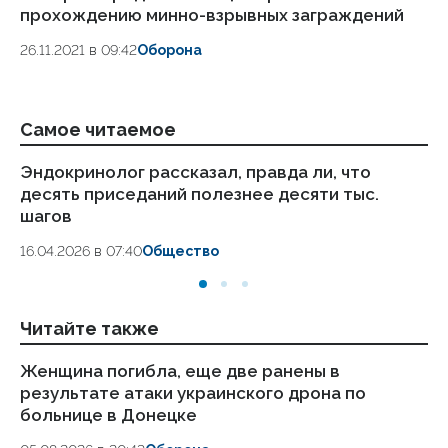
прохождению минно-взрывных заграждений
26.11.2021 в 09:42
Оборона
Самое читаемое
Эндокринолог рассказал, правда ли, что
Ка
десять приседаний полезнее десяти тыс.
в
шагов
18.
16.04.2026 в 07:40
Общество
Читайте также
Женщина погибла, еще две ранены в
Си
результате атаки украинского дрона по
гр
больнице в Донецке
05