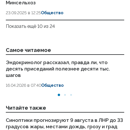
Минсельхоз
23.09.2025 в 12:25
Общество
Показать ещё 10 из 24
Самое читаемое
Эндокринолог рассказал, правда ли, что
Ка
десять приседаний полезнее десяти тыс.
в
шагов
18.
16.04.2026 в 07:40
Общество
Читайте также
Синоптики прогнозируют 9 августа в ЛНР до 33
Же
градусов жары, местами дождь, грозу и град
др