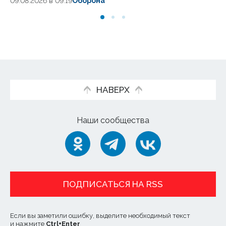
09.08.2026 в 09:19
Оборона
09
НАВЕРХ
Наши сообщества
ПОДПИСАТЬСЯ НА RSS
Если вы заметили ошибку, выделите необходимый текст
и нажмите
Ctrl
+
Enter